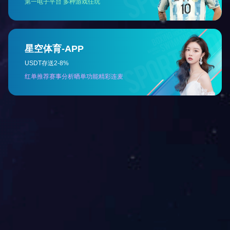
产品介绍
规格参数
联系方式
产品名称 :
内花键齿轮
规格型号 :
单位:
技术参数 :