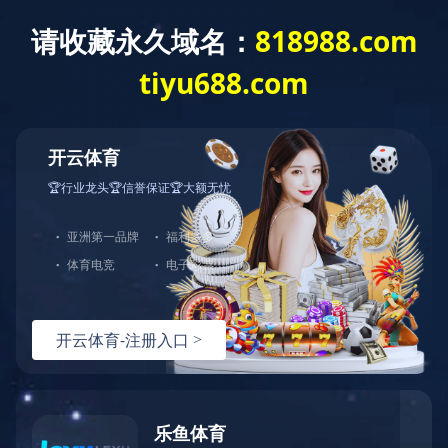
开云官方网页版
开云官方网页版-开
公司概况
开云官方网页
云(中国)