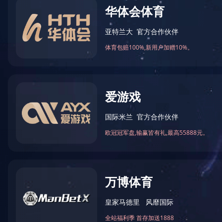
食品机械
机械零件
铁艺制品
建筑及庭院装饰制品
塑料制品
家用纺织品
厨房设备
机器零件