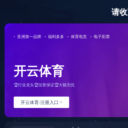
开云官方网页版
开云官方网页版-开
公司概况
开云官
云(中国)