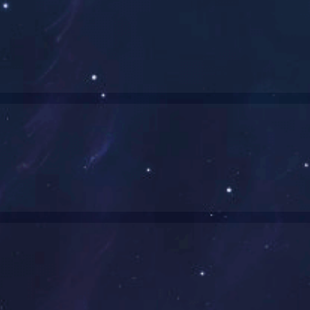
铸钢件
您的位置在：
开云官方网页
铸钢件