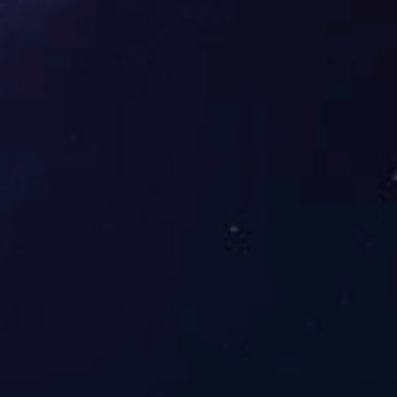
支座（1）