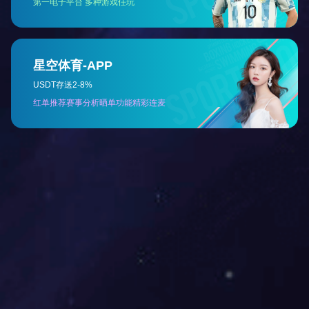
燃油压力调节器
传感器