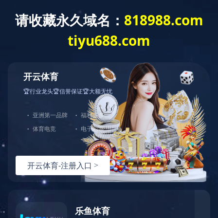
开云官方网页版
开云官方网页版-开
公司概况
开云官方网页
云(中国)