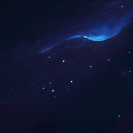
石刻、石雕、石材
卫浴产品
耐火材料
健身器械
机床和工具
仪器仪表
机电设备
轴承机械基础件
石油化工机械