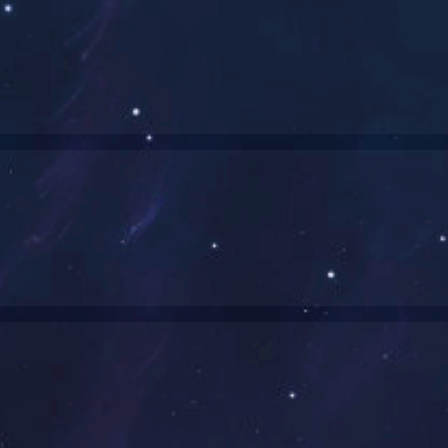
不锈钢铸件
您的位置在：
开云官方网页版 
不锈钢铸件