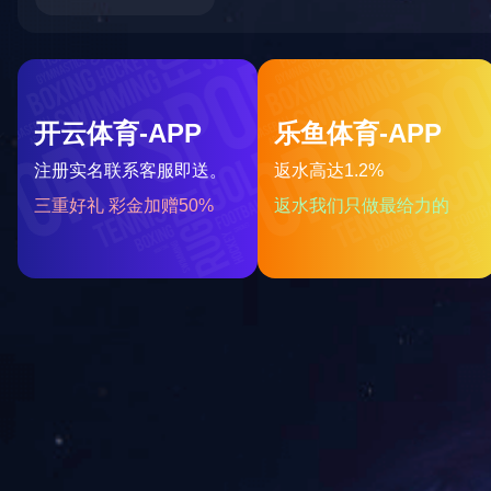
工具及小五金
紧固件
各类铸、锻件及加工件
汽车及其配件
农副产品加工机械
丝网
医疗器械
成套设备