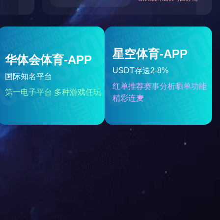
 1 条记录 每页12条记录 页码:1/1