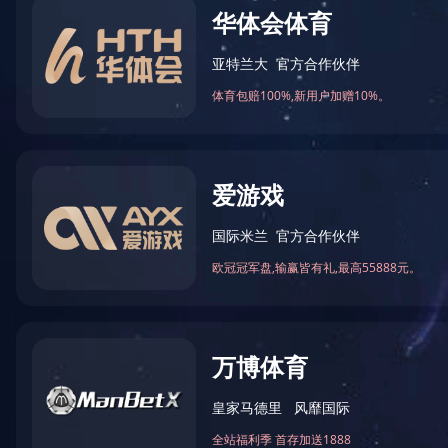
食品机械
机械零件
铁艺制品
建筑及庭院装饰制品
塑料制品
家用纺织品
厨房设备
机器零件