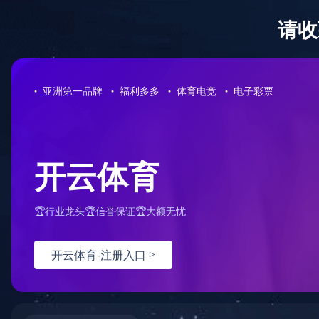
开云官方网页版
开云官方网页版-开
公司概况
开云官
云(中国)