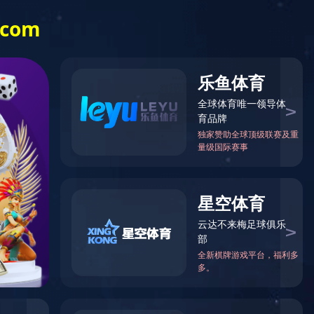
搜索
息公开
English Web