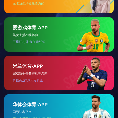
您的位置在：
开云官方网页版 >
产品展示 >
机器零件 >
搅