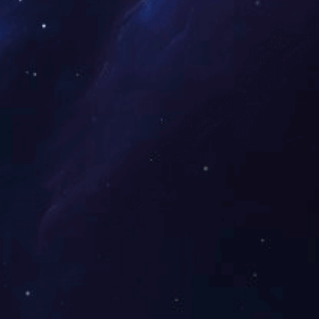
规格型号 :
单位:
技术参数 :
产品体积 :
0
产品重量 :
联系人 :
吴炳煜
传真 :
86-311-87046770
电子邮箱 :
cmecwby@vip.sina.com
座机 :
86-311-88615664