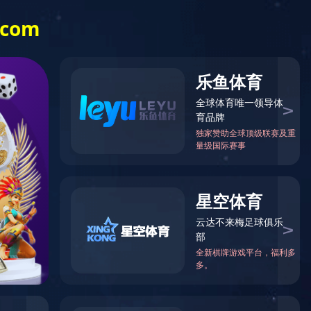
搜索
息公开
English Web