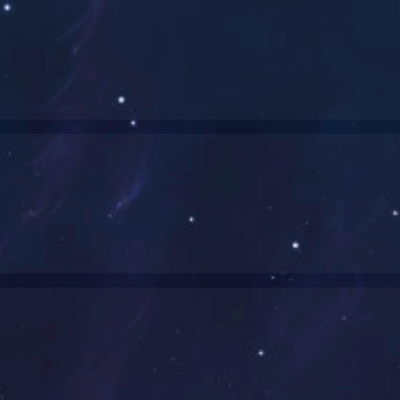
您的位置在：
开云官方网页版 >
产品展示 >
各类铸、锻