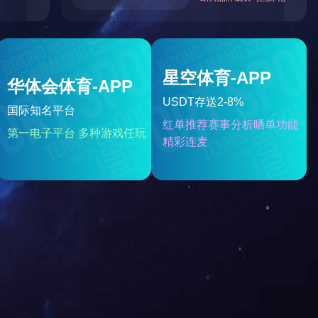
件
号：
：
吴炳煜
86-311-87046770
cmecwby@vip.sina.com
咨询热线：
86-311-88615713