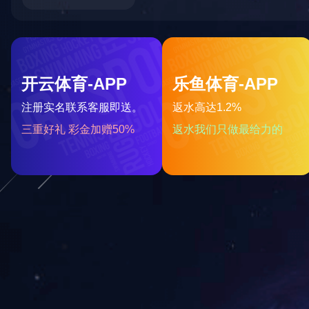
工具及小五金
紧固件
各类铸、锻件及加工件
汽车及其配件
农副产品加工机械
丝网
医疗器械
成套设备