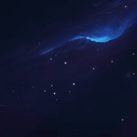
石刻、石雕、石材
卫浴产品
耐火材料
健身器械
机床和工具
仪器仪表
机电设备
轴承机械基础件
石油化工机械