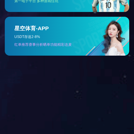
产品介绍
规格参数
联系方式
产品名称 :
配件（3）
规格型号 :
单位:
技术参数 :